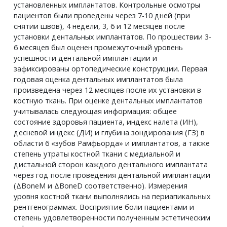
установленных имплантатов. Контрольные осмотры
пациентов были проведены через 7-10 дней (при
снятии швов), 4 недели, 3, 6 и 12 месяцев после
установки дентальных имплантатов. По прошествии 3-
6 месяцев был оценен промежуточный уровень
успешности дентальной имплантации и
зафиксированы ортопедические конструкции. Первая
годовая оценка дентальных имплантатов была
произведена через 12 месяцев после их установки в
костную ткань. При оценке дентальных имплантатов
учитывалась следующая информация: общее
состояние здоровья пациента, индекс налета (ИН),
десневой индекс (ДИ) и глубина зондирования (ГЗ) в
области 6 «зубов Рамфьорда» и имплантатов, а также
степень утраты костной ткани с медиальной и
дистальной сторон каждого дентального имплантата
через год после проведения дентальной имплантации
(ΔBoneM и ΔBoneD соответственно). Измерения
уровня костной ткани выполнялись на периапикальных
рентгенограммах. Восприятие боли пациентами и
степень удовлетворенности полученным эстетическим