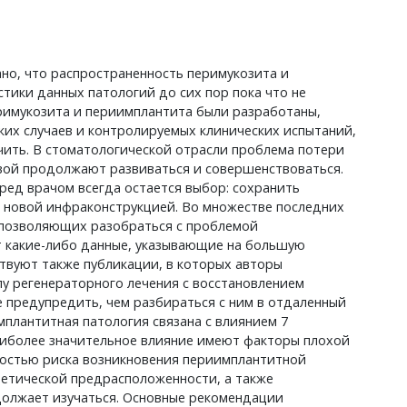
ано, что распространенность перимукозита и
тики данных патологий до сих пор пока что не
римукозита и периимплантита были разработаны,
ких случаев и контролируемых клинических испытаний,
ить. В стоматологической отрасли проблема потери
овой продолжают развиваться и совершенствоваться.
ред врачом всегда остается выбор: сохранить
м новой инфраконструкцией. Во множестве последних
, позволяющих разобраться с проблемой
т какие-либо данные, указывающие на большую
твуют также публикации, в которых авторы
у регенераторного лечения с восстановлением
 предупредить, чем разбираться с ним в отдаленный
мплантитная патология связана с влиянием 7
аиболее значительное влияние имеют факторы плохой
нностью риска возникновения периимплантитной
нетической предрасположенности, а также
должает изучаться. Основные рекомендации