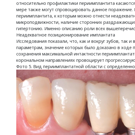
относительно профилактики периимплантита касаются
мере также могут спровоцировать данное поражение.
периимплантита, к которым можно отнести неадекват
микроподвижности, наличие сторонних раздражающих 
гипертонию. Именно описанию роли всех вышеперечис
Неадекватное позиционирование имплантата
Исследования показали, что, как и вокруг зубов, так
параметрам, значение которых было доказано в ходе п
сохранения максимальной интактности периимплантат
корональном направлениях провоцирует прогрессирую
Фото 5. Вид периимплантатной области с определенно