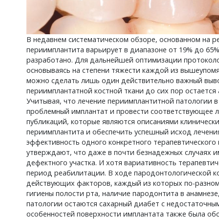
В недавнем систематическом обзоре, основанном на р
периимплантита варьирует в диапазоне от 19% до 65%,
разработано. Для дальнейшей оптимизации протоколо
основываясь на степени тяжести каждой из вышеупомян
можно сделать лишь один действительно важный выво
периимплантатной костной ткани до сих пор остается
Учитывая, что лечение периимплантитной патологии в
проблемный имплантат и провести соответствующее ле
публикаций, которые являются описаниями клинически
периимплантита и обеспечить успешный исход лечения
эффективность одного конкретного терапевтического 
утверждают, что даже в почти безнадежных случаях и
дефектного участка. И хотя вариативность терапевти
период реабилитации. В ходе пародонтологической ко
действующих факторов, каждый из которых по-разном
гигиены полости рта, наличие пародонтита в анамнез
патологии остаются сахарный диабет с недостаточным
особенностей поверхности имплантата также была об