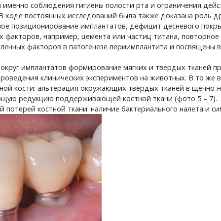
 именно соблюдения гигиены полости рта и ограничения дейс
 В ходе постоянных исследований была также доказана роль 
ное позиционирование имплантатов, дефицит десневого покры
факторов, например, цемента или частиц титана, повторное 
ленных факторов в патогенезе периимплантита и посвящены в
 и вокруг имплантатов формирование мягких и твердых тканей
роведения клинических экспериментов на животных. В то же 
ной кости: альтерация окружающих твёрдых тканей в щечно-н
щую редукцию поддерживающей костной ткани (фото 5 – 7).
й потерей костной ткани: наличие бактериального налета и с