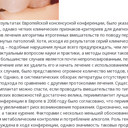
езультатах Европейской консенсусной конференции, было указ
 однако четких клинических признаков-критериев для диагнос
в лечения алгоритмы ятрогенных вмешательств по поводу пе
утых патологий. Хотя, исходя из результатов серий клиничес
д – подобные нарушения лучше всего предупреждать, чем леч
 актуальным вопросом науки и практики, а методы оценки так
 большинстве случаев является почти непрогнозированным, пе
чение или же удалить его и начать лечение с использование
х случаев, было представлено огромное количество методов
. Однако, в систематических обзорах литературы отсутствую
подхода по сравнению с другими протоколами лечения. Сущес
мплантат можно спасти, если проводить вмешательства по тип
ческих возможностей достаточно велика, периимплантит лучше
нференции в Европе в 2006 году было согласовано, что перии
у увеличивает риск возникновения поражения. Однозначно, н
е, а также курение. Факторами с несколько меньшей обоснова
 метаболическим контролем и потребление алкоголя. Роль ге
суждена в ходе конференции, однако значимость таковых про