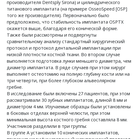
производителя Dentsply Sirona) и цилиндрического
титанового имплантата (на примере OsseoSpeed [OSP]
того же производителя). Первоначально было
предположено, что стабильность имплантата OSPTX
окажется выше, благодаря его конической форме.
Также были рассмотрены и подвергнуты
сравнительному анализу стандартный хирургический
протокол и протокол дентальной имплантации при
низкой плотности костной ткани. Во втором случае
выполняется подготовка лунки меньшего диаметра, чем
диаметр имплантата. В ряде случаев при этом хирург
выполняет остеотомию на полную глубину кости или на
три четверти, при более глубоком альвеолярном
гребне.
В исследование были включены 27 пациентов, при этом
рассматривали 30 зубных имплантатов, длиной 8 мм и
диаметром 4 мм. Изучаемые образцы были установлены
в боковых отделах верхней челюсти, при этом
минимальная высота костного гребня составляла 8 мм.
Участников разделили в три группы:
В группе А установили 10 конических имплантатов,