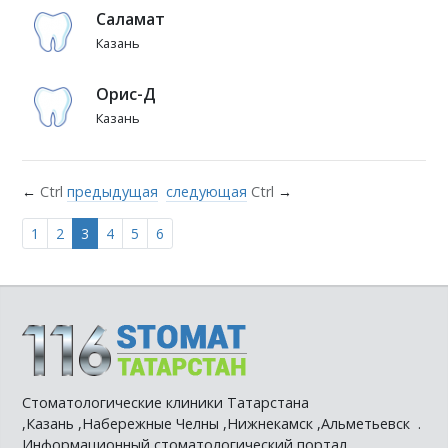
Саламат
Казань
Орис-Д
Казань
←
Ctrl
предыдущая
следующая
Ctrl
→
1
2
3
4
5
6
Стоматологические клиники Татарстана
,Казань ,Набережные Челны ,Нижнекамск ,Альметьевск .
Информационный стоматологический портал