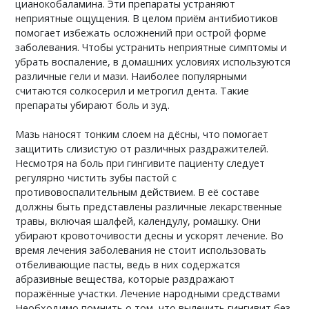
цианокобаламина. Эти препараты устраняют
неприятные ощущения. В целом приём антибиотиков
помогает избежать осложнений при острой форме
заболевания. Чтобы устранить неприятные симптомы и
убрать воспаление, в домашних условиях используются
различные гели и мази. Наиболее популярными
считаются солкосерил и метрогил дента. Такие
препараты убирают боль и зуд.
Мазь наносят тонким слоем на дёсны, что помогает
защитить слизистую от различных раздражителей.
Несмотря на боль при гингивите пациенту следует
регулярно чистить зубы пастой с
противовоспалительным действием. В её составе
должны быть представлены различные лекарственные
травы, включая шалфей, календулу, ромашку. Они
убирают кровоточивости десны и ускорят лечение. Во
время лечения заболевания не стоит использовать
отбеливающие пасты, ведь в них содержатся
абразивные вещества, которые раздражают
поражённые участки. Лечение народными средствами
Необходимо помнить о том, что вылечить гингивит без