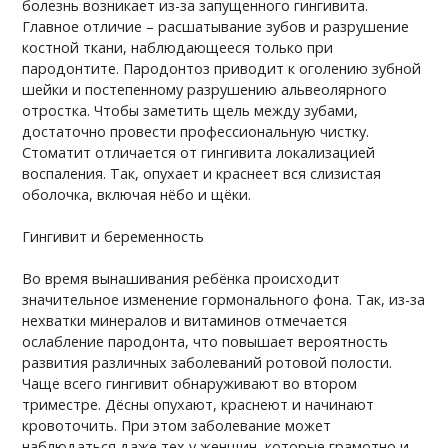
болезнь возникает из-за запущенного гингивита.
Главное отличие – расшатывание зубов и разрушение
костной ткани, наблюдающееся только при
пародонтите. Пародонтоз приводит к оголению зубной
шейки и постепенному разрушению альвеолярного
отростка. Чтобы заметить щель между зубами,
достаточно провести профессиональную чистку.
Стоматит отличается от гингивита локализацией
воспаления. Так, опухает и краснеет вся слизистая
оболочка, включая нёбо и щёки.
Гингивит и беременность
Во время вынашивания ребёнка происходит
значительное изменение гормонального фона. Так, из-за
нехватки минералов и витаминов отмечается
ослабление пародонта, что повышает вероятность
развития различных заболеваний ротовой полости.
Чаще всего гингивит обнаруживают во втором
триместре. Дёсны опухают, краснеют и начинают
кровоточить. При этом заболевание может
наблюдаться даже тех у женщин, которые грамотно и