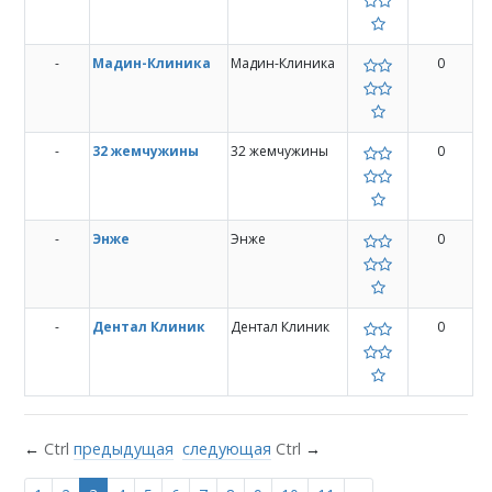
-
Мадин-Клиника
Мадин-Клиника
0
-
32 жемчужины
32 жемчужины
0
-
Энже
Энже
0
-
Дентал Клиник
Дентал Клиник
0
←
Ctrl
предыдущая
следующая
Ctrl
→